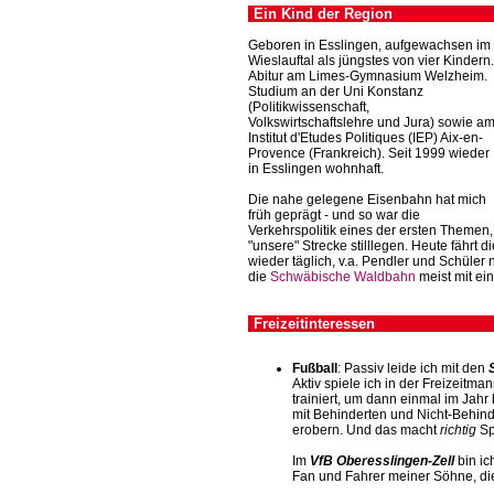
Ein Kind der Region
Geboren in Esslingen, aufgewachsen im
Wieslauftal als jüngstes von vier Kindern.
Abitur am Limes-Gymnasium Welzheim.
Studium an der Uni Konstanz
(Politikwissenschaft,
Volkswirtschaftslehre und Jura) sowie a
Institut d'Etudes Politiques (IEP) Aix-en-
Provence (Frankreich). Seit 1999 wieder
in Esslingen wohnhaft.
Die nahe gelegene Eisenbahn hat mich
früh geprägt - und so war die
Verkehrspolitik eines der ersten Themen
"unsere" Strecke stilllegen. Heute fährt d
wieder täglich, v.a. Pendler und Schüler
die
Schwäbische Waldbahn
meist mit ei
Freizeitinteressen
Fußball
: Passiv leide ich mit den
Aktiv spiele ich in der Freizeitma
trainiert, um dann einmal im Jah
mit Behinderten und Nicht-Behind
erobern. Und das macht
richtig
Sp
Im
VfB Oberesslingen-Zell
bin ic
Fan und Fahrer meiner Söhne, die 