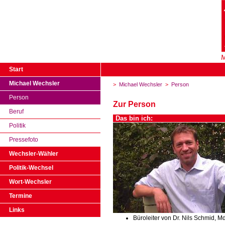
Start
Michael Wechsler
>
Michael Wechsler
>
Person
Person
Zur Person
Beruf
Das bin ich:
Politik
Pressefoto
Wechsler-Wähler
Politik-Wechsel
Wort-Wechsler
Termine
Links
Büroleiter von Dr. Nils Schmid, M