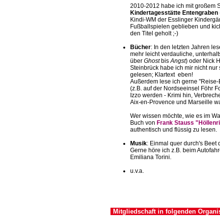
2010-2012 habe ich mit großem
Kindertagesstätte Entengraben
Kindi-WM der Esslinger Kindergä
Fußballspielen geblieben und kic
den Titel geholt ;-)
Bücher
: In den letzten Jahren l
mehr leicht verdauliche, unterhalt
über
Ghost
bis
Angst
) oder Nick 
Steinbrück habe ich mir nicht nu
gelesen; Klartext eben!
Außerdem lese ich gerne "Reise-B
(z.B. auf der Nordseeinsel Föhr 
Izzo werden - Krimi hin, Verbrec
Aix-en-Provence und Marseille w
Wer wissen möchte, wie es im Wah
Buch von
Frank Stauss "Höllenr
authentisch und flüssig zu lesen.
Musik
: Einmal quer durch's Beet
Gerne höre ich z.B. beim Autofahr
Emiliana Torini.
u.v.a.
Mitgliedschaft in folgenden Organi