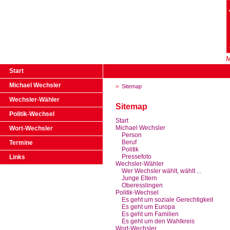
Start
Michael Wechsler
>
Sitemap
Wechsler-Wähler
Sitemap
Politik-Wechsel
Start
Michael Wechsler
Wort-Wechsler
Person
Beruf
Termine
Politik
Pressefoto
Links
Wechsler-Wähler
Wer Wechsler wählt, wählt ...
Junge Eltern
Oberesslingen
Politik-Wechsel
Es geht um soziale Gerechtigkeit
Es geht um Europa
Es geht um Familien
Es geht um den Wahlkreis
Wort-Wechsler