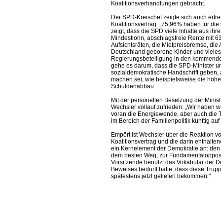
Koalitionsverhandlungen gebracht.
Der SPD-Kreischef zeigte sich auch erf
Koalitionsvertrag. „75,96% haben für die
zeigt, dass die SPD viele Inhalte aus i
Mindestlohn, abschlagsfreie Rente mit 63
Aufsichtsräten, die Mietpreisbremse, die 
Deutschland geborene Kinder und vieles
Regierungsbeteiligung in den kommenden
gehe es darum, dass die SPD-Minister u
sozialdemokratische Handschrift geben, 
machen sei, wie beispielsweise die höh
Schuldenabbau.
Mit der personellen Besetzung der Minist
Wechsler vollauf zufrieden: „Wir haben 
voran die Energiewende, aber auch di
im Bereich der Familienpolitik künftig a
Empört ist Wechsler über die Reaktion vo
Koalitionsvertrag und die darin enthalten
ein Kernelement der Demokratie an: den I
dem besten Weg, zur Fundamentalopposit
Vorsitzende benützt das Vokabular der D
Beweises bedurft hätte, dass diese Truppe
spätestens jetzt geliefert bekommen."