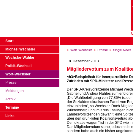
Start
Michael Wechsler
>
Wort-Wechsler
>
Presse
>
Single-News
Wechsler-Wähler
18. Dezember 2013
Politik-Wechsel
Mitgliedervotum zum Koalition
Wort-Wechsler
<h3>Beispielhaft für innerparteiliche 
Zufrieden mit SPD-Ministern und Resso
Presse
Der SPD-Kreisvorsitzende Michael Wechsl
Meldungen
Gabriel und Andrea Nahles zum erfolgrei
„Die Wahlbeteiligung von 77,86% ist der B
Archiv
der Sozialdemokratischen Partei von Beg
einzubinden“, so Wechsler. Doch Mitglied
Termine
Württemberg und im Kreis Esslingen nich
Landesvorsitzenden gewählt, eine Spitz
Links
über den grün-roten Koalitionsvertrag ab
Demokratie wagen!" ist in der SPD wie in
Das Mitgliedervotum stehe jedoch nicht nu
sondern habe auch ein bisher ungekannt