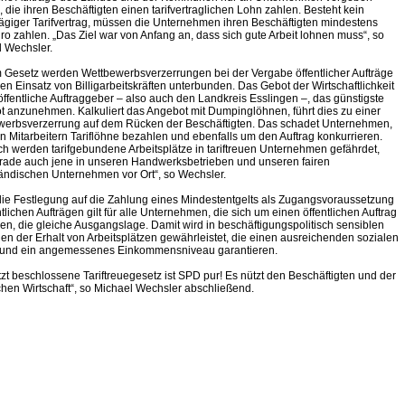
 die ihren Beschäftigten einen tarifvertraglichen Lohn zahlen. Besteht kein
ägiger Tarifvertrag, müssen die Unternehmen ihren Beschäftigten mindestens
ro zahlen. „Das Ziel war von Anfang an, dass sich gute Arbeit lohnen muss“, so
 Wechsler.
 Gesetz werden Wettbewerbsverzerrungen bei der Vergabe öffentlicher Aufträge
en Einsatz von Billigarbeitskräften unterbunden. Das Gebot der Wirtschaftlichkeit
öffentliche Auftraggeber – also auch den Landkreis Esslingen –, das günstigste
 anzunehmen. Kalkuliert das Angebot mit Dumpinglöhnen, führt dies zu einer
werbsverzerrung auf dem Rücken der Beschäftigten. Das schadet Unternehmen,
en Mitarbeitern Tariflöhne bezahlen und ebenfalls um den Auftrag konkurrieren.
h werden tarifgebundene Arbeitsplätze in tariftreuen Unternehmen gefährdet,
rade auch jene in unseren Handwerksbetrieben und unseren fairen
tändischen Unternehmen vor Ort“, so Wechsler.
ie Festlegung auf die Zahlung eines Mindestentgelts als Zugangsvoraussetzung
ntlichen Aufträgen gilt für alle Unternehmen, die sich um einen öffentlichen Auftrag
n, die gleiche Ausgangslage. Damit wird in beschäftigungspolitisch sensiblen
en der Erhalt von Arbeitsplätzen gewährleistet, die einen ausreichenden sozialen
 und ein angemessenes Einkommensniveau garantieren.
tzt beschlossene Tariftreuegesetz ist SPD pur! Es nützt den Beschäftigten und der
hen Wirtschaft“, so Michael Wechsler abschließend.