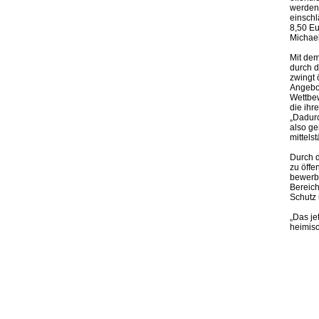
werden,
einschl
8,50 Eu
Michael
Mit dem
durch d
zwingt 
Angebot
Wettbe
die ihr
„Dadurc
also ge
mittels
Durch d
zu öffe
bewerbe
Bereich
Schutz
„Das je
heimisc