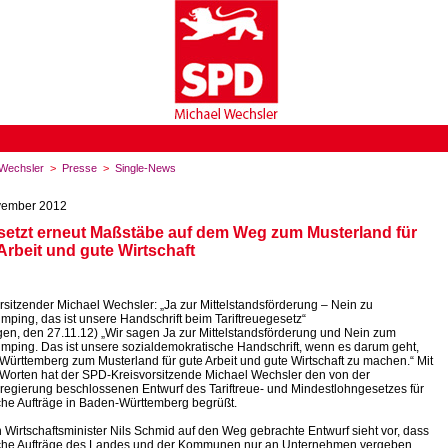
Wechsler
>
Presse
>
Single-News
vember 2012
etzt erneut Maßstäbe auf dem Weg zum Musterland für
Arbeit und gute Wirtschaft
rsitzender Michael Wechsler: „Ja zur Mittelstandsförderung – Nein zu
ping, das ist unsere Handschrift beim Tariftreuegesetz“
gen, den 27.11.12) „Wir sagen Ja zur Mittelstandsförderung und Nein zum
ping. Das ist unsere sozialdemokratische Handschrift, wenn es darum geht,
ürttemberg zum Musterland für gute Arbeit und gute Wirtschaft zu machen.“ Mit
Worten hat der SPD-Kreisvorsitzende Michael Wechsler den von der
egierung beschlossenen Entwurf des Tariftreue- und Mindestlohngesetzes für
iche Aufträge in Baden-Württemberg begrüßt.
 Wirtschaftsminister Nils Schmid auf den Weg gebrachte Entwurf sieht vor, dass
liche Aufträge des Landes und der Kommunen nur an Unternehmen vergeben