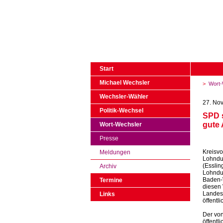
Start
Michael Wechsler
>
Wort-
Wechsler-Wähler
27. No
Politik-Wechsel
SPD s
gute 
Wort-Wechsler
Presse
Kreisvo
Meldungen
Lohndum
(Esslin
Archiv
Lohndum
Baden-W
Termine
diesen 
Landesr
Links
öffentl
Der von
öffent