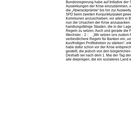
Bundesregierung habe auf Initiative der 
Auswirkungen der Krise einzudämmen, vom
die „Abwrackprämie“ bis hin zur Ausweitu
SPD beim zweiten Konjunkturpaket gewes
Kommunen anzuschieben, vor allem in Bil
nun die Ursachen der Krise anzupacken. 
handlungsfähige Staaten, die in der Lage
Regeln zu setzen. Auch und gerade die F
Wechsler. - 2 - „Wir setzen uns zudem 
verbindlichere Regeln für Banken ein, u
kurzfristigen Profitstreben zu stärken“, 
habe dafür schon vor der Krise entspre
gestellt, die jedoch von den bürgerliche
Deshalb sei nach dem 1. Mai der Tag der
alle diejenigen, die ein sozialeres Land w