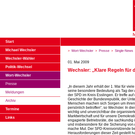
Start
Michael Wechsler
>
Wort-Wechsler
>
Presse
>
Single-News
Wechsler-Wähler
01. Mai 2009
Politik-Wechsel
Wechsler: „Klare Regeln für 
Wort-Wechsler
Presse
„In diesem Jahr erhält der 1. Mai für vi
seine besondere Bedeutung als Tag der A
Meldungen
der SPD im Kreis Esslingen. Er treffe auf 
Geschichte der Bundesrepublik, der Unte
Archiv
Menschen machen sich Sorgen um ihren A
persönlich betroffen“, so Wechsler. In di
Termine
wichtig und unverzichtbar die organisiert
Marktwirtschaft und für unsere Demokrat
Links
engagierte Betriebsräte, die sachkundig 
und insbesondere für die Sicherung von 
mache Mut. Der SPD-Kreisvorsitzende bet
Herausforderungen dieser Zeit gestellt ha